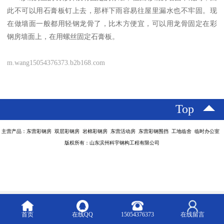
此不可以用石膏板钉上去，那样下雨容易往屋里漏水也不牢固。现
在做墙面一般都用轻钢龙骨了，比木方便宜，可以用龙骨固定在彩
钢房墙面上，在用螺丝固定石膏板。
m.wang15054376373.b2b168.com
Top
主营产品：东营彩钢房 双层彩钢房 岩棉彩钢房 东营活动房 东营彩钢围挡 工地临舍 临时办公室
版权所有：山东滨州科宇钢构工程有限公司
首页
在线QQ
15054376373
在线留言