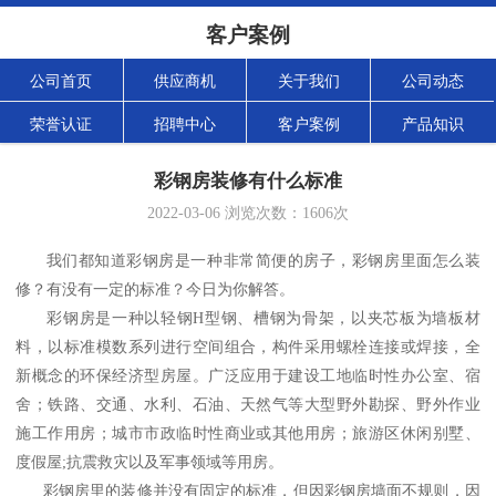
客户案例
公司首页
供应商机
关于我们
公司动态
荣誉认证
招聘中心
客户案例
产品知识
彩钢房装修有什么标准
2022-03-06
浏览次数：
1606
次
我们都知道彩钢房是一种非常简便的房子，彩钢房里面怎么装
修？有没有一定的标准？今日为你解答。
彩钢房是一种以轻钢H型钢、槽钢为骨架，以夹芯板为墙板材
料，以标准模数系列进行空间组合，构件采用螺栓连接或焊接，全
新概念的环保经济型房屋。广泛应用于建设工地临时性办公室、宿
舍；铁路、交通、水利、石油、天然气等大型野外勘探、野外作业
施工作用房；城市市政临时性商业或其他用房；旅游区休闲别墅、
度假屋;抗震救灾以及军事领域等用房。
彩钢房里的装修并没有固定的标准，但因彩钢房墙面不规则，因