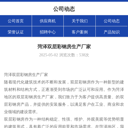
公司动态
公司首页
供应商机
关于我们
公司动态
荣誉认证
招聘中心
客户案例
产品知识
菏泽双层彩钢房生产厂家
2025-05-02
浏览次数：
538
次
菏泽双层彩钢房生产厂家
随着现代化建筑技术的不断和发展，双层彩钢房作为一种新型的建
筑材料和结构方式，正逐渐受到市场的广泛认可和应用。作为菏泽
地区的双层彩钢房生产厂家，我们致力于为客户提供高质量、的双
层彩钢房产品，并提供的安装服务，以满足客户在工业、商业和农
业领域的建设需求。
双层彩钢房作为一种结构稳定、性强、维护、外观美观等优势明显
的建筑形式，具有着广泛的应用前景和市场需求。在菏泽地区，我