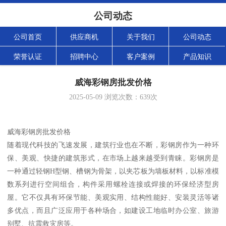
公司动态
公司首页
供应商机
关于我们
公司动态
荣誉认证
招聘中心
客户案例
产品知识
威海彩钢房批发价格
2025-05-09
浏览次数：
639
次
威海彩钢房批发价格
随着现代科技的飞速发展，建筑行业也在不断，彩钢房作为一种环
保、美观、快捷的建筑形式，在市场上越来越受到青睐。彩钢房是
一种通过轻钢H型钢、槽钢为骨架，以夹芯板为墙板材料，以标准模
数系列进行空间组合，构件采用螺栓连接或焊接的环保经济型房
屋。它不仅具有环保节能、美观实用、结构性能好、安装灵活等诸
多优点，而且广泛应用于各种场合，如建设工地临时办公室、旅游
别墅、抗震救灾房等。