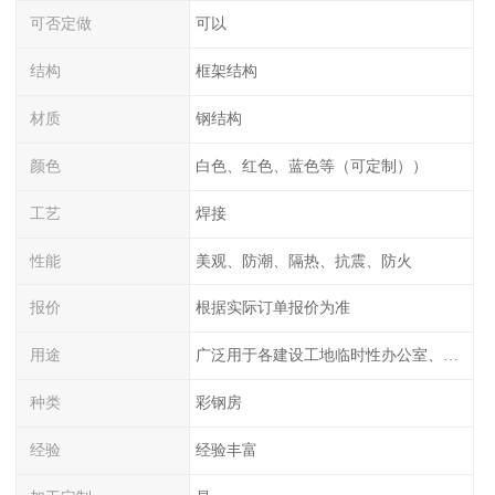
可否定做
可以
结构
框架结构
材质
钢结构
颜色
白色、红色、蓝色等（可定制））
工艺
焊接
性能
美观、防潮、隔热、抗震、防火
报价
根据实际订单报价为准
用途
广泛用于各建设工地临时性办公室、宿舍、铁路、公路、桥梁等
种类
彩钢房
经验
经验丰富