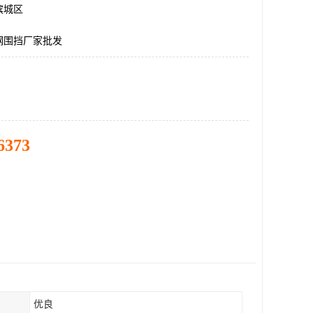
滨城区
钢围挡厂家批发
6373
优良