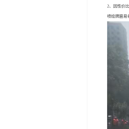
2、因性价
喷绘牌匾易