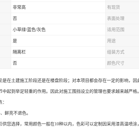
非常高
有现货
否
表面处理
小草绿/蓝色/灰色
适用范围
是
用途
隔离栏
组装方式
否
颜色尺寸
论是在土建施工阶段还是在楼盘阶段；对本项目都会存在一定的影响，因
节中起到举足轻重的作用。因此对施工围挡设立的管理也要求越来越严格
点：
富、鲜亮不退色。
色彩供您选择，常用颜色一般在10种以内，色彩可以定制因采用漆高温喷涂