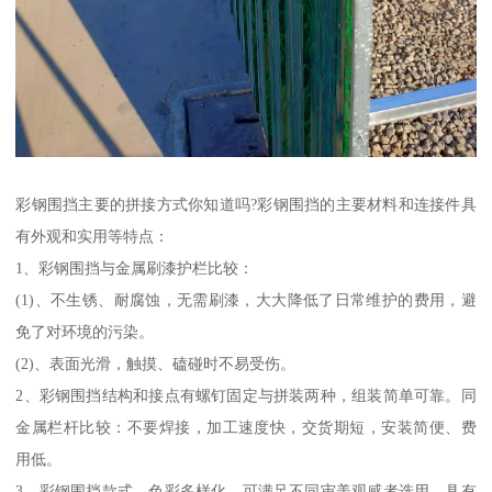
彩钢围挡主要的拼接方式你知道吗?彩钢围挡的主要材料和连接件具
有外观和实用等特点：
1、彩钢围挡与金属刷漆护栏比较：
(1)、不生锈、耐腐蚀，无需刷漆，大大降低了日常维护的费用，避
免了对环境的污染。
(2)、表面光滑，触摸、磕碰时不易受伤。
2、彩钢围挡结构和接点有螺钉固定与拼装两种，组装简单可靠。同
金属栏杆比较：不要焊接，加工速度快，交货期短，安装简便、费
用低。
3、彩钢围挡款式、色彩多样化，可满足不同审美观感者选用，具有