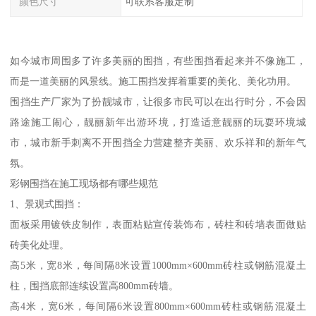
颜色尺寸
可联系客服定制
如今城市周围多了许多美丽的围挡，有些围挡看起来并不像施工，
而是一道美丽的风景线。施工围挡发挥着重要的美化、美化功用。
围挡生产厂家为了扮靓城市，让很多市民可以在出行时分，不会因
路途施工闹心，靓丽新年出游环境，打造适意靓丽的玩耍环境城
市，城市新手刺离不开围挡全力营建整齐美丽、欢乐祥和的新年气
氛。
彩钢围挡在施工现场都有哪些规范
1、景观式围挡：
面板采用镀铁皮制作，表面粘贴宣传装饰布，砖柱和砖墙表面做贴
砖美化处理。
高5米，宽8米，每间隔8米设置1000mm×600mm砖柱或钢筋混凝土
柱，围挡底部连续设置高800mm砖墙。
高4米，宽6米，每间隔6米设置800mm×600mm砖柱或钢筋混凝土