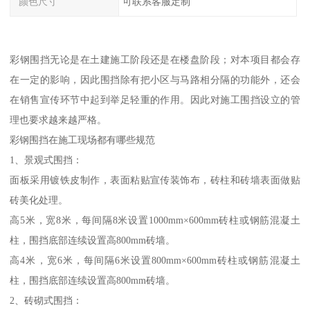
颜色尺寸
可联系客服定制
彩钢围挡无论是在土建施工阶段还是在楼盘阶段；对本项目都会存
在一定的影响，因此围挡除有把小区与马路相分隔的功能外，还会
在销售宣传环节中起到举足轻重的作用。因此对施工围挡设立的管
理也要求越来越严格。
彩钢围挡在施工现场都有哪些规范
1、景观式围挡：
面板采用镀铁皮制作，表面粘贴宣传装饰布，砖柱和砖墙表面做贴
砖美化处理。
高5米，宽8米，每间隔8米设置1000mm×600mm砖柱或钢筋混凝土
柱，围挡底部连续设置高800mm砖墙。
高4米，宽6米，每间隔6米设置800mm×600mm砖柱或钢筋混凝土
柱，围挡底部连续设置高800mm砖墙。
2、砖砌式围挡：