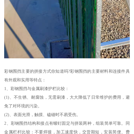
彩钢围挡主要的拼接方式你知道吗?彩钢围挡的主要材料和连接件具
有外观和实用等特点：
1、彩钢围挡与金属刷漆护栏比较：
(1)、不生锈、耐腐蚀，无需刷漆，大大降低了日常维护的费用，避
免了对环境的污染。
(2)、表面光滑，触摸、磕碰时不易受伤。
2、彩钢围挡结构和接点有螺钉固定与拼装两种，组装简单可靠。同
金属栏杆比较：不要焊接，加工速度快，交货期短，安装简便、费