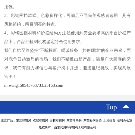
用低。
3、彩钢围挡款式、色彩多样化，可满足不同审美观感者选用，具有
风格简约，醒目明亮的特点。
4、彩钢围挡材料和护拦结构方法还使用到安全要求高的阳台护栏产
品上，产品经检测机构鉴定符合使用要求。
我们自始至终坚持"不断标新、竭诚服务、共创辉煌"的企业宗旨，面
对竞争日趋激烈的市场，我们不断推出新产品，满足广大顾客的需
求，我们有能力和信心与客户携手并进，迎接世纪挑战，实现共展
宏图！
m.wang15054376373.b2b168.com
Top
主营产品：东营彩钢房 双层彩钢房 岩棉彩钢房 东营活动房 东营彩钢围挡 工地临舍 临时办公室
版权所有：山东滨州科宇钢构工程有限公司