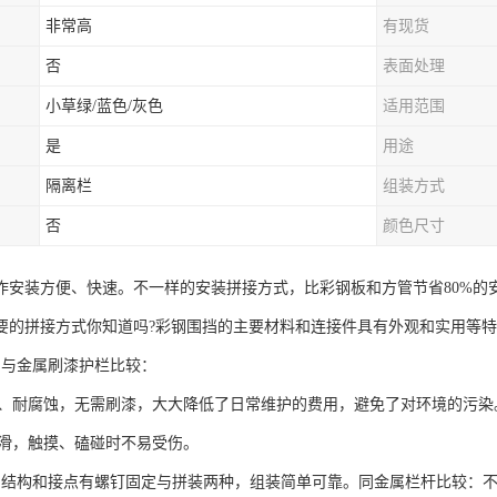
非常高
有现货
否
表面处理
小草绿/蓝色/灰色
适用范围
是
用途
隔离栏
组装方式
否
颜色尺寸
作安装方便、快速。不一样的安装拼接方式，比彩钢板和方管节省80%的
要的拼接方式你知道吗?彩钢围挡的主要材料和连接件具有外观和实用等
挡与金属刷漆护栏比较：
生锈、耐腐蚀，无需刷漆，大大降低了日常维护的费用，避免了对环境的污染
面光滑，触摸、磕碰时不易受伤。
挡结构和接点有螺钉固定与拼装两种，组装简单可靠。同金属栏杆比较：