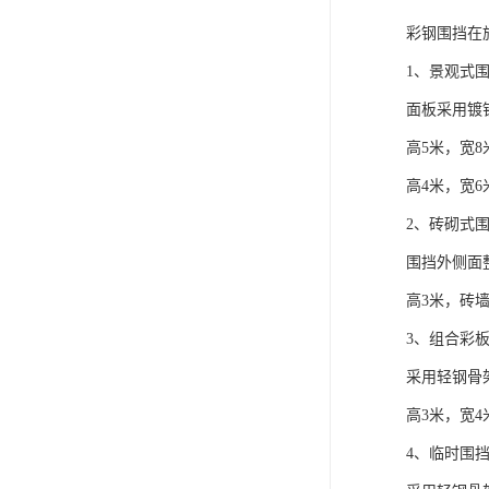
彩钢围挡在
1、景观式
面板采用镀
高5米，宽8
高4米，宽6
2、砖砌式
围挡外侧面
高3米，砖墙
3、组合彩
采用轻钢骨
高3米，宽4
4、临时围