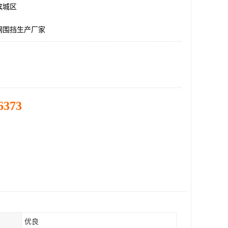
滨城区
钢围挡生产厂家
6373
优良