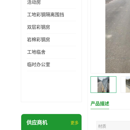
活动房
工地彩钢隔离围挡
双层彩钢房
岩棉彩钢房
工地临舍
临时办公室
产品描述
供应商机
更多
材质