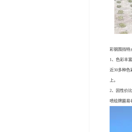
彩钢围挡特
1、色彩丰
近30多种
上。
2、因性价
喷绘牌匾易