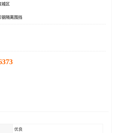
滨城区
彩钢隔离围挡
6373
优良