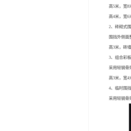
高5米，宽8
高4米，宽6
2、砖砌式
围挡外侧面
高3米，砖墙
3、组合彩
采用轻钢骨
高3米，宽4
4、临时围
采用轻钢骨