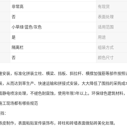
非常高
有现货
否
表面处理
小草绿/蓝色/灰色
适用范围
是
用途
隔离栏
组装方式
否
颜色尺寸
速安装，标准化拼装立柱、横梁、挡板、斜拉杆、横撑加强筋等部件按照
装，从而达到率生产、快速运输和拼接式安装，大大降低了围挡的采购成
面静电喷涂处理，不褪色耐腐蚀，使用年限3年以上。环保绿色建筑材料
施工现场都有哪些规范
围挡：
铁皮制作，表面粘贴宣传装饰布，砖柱和砖墙表面做贴砖美化处理。