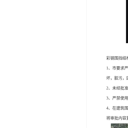
彩钢围挡结
1、市要求
坏，脏污，
2、未经批
3、严禁使
4、在建筑
将审批内容