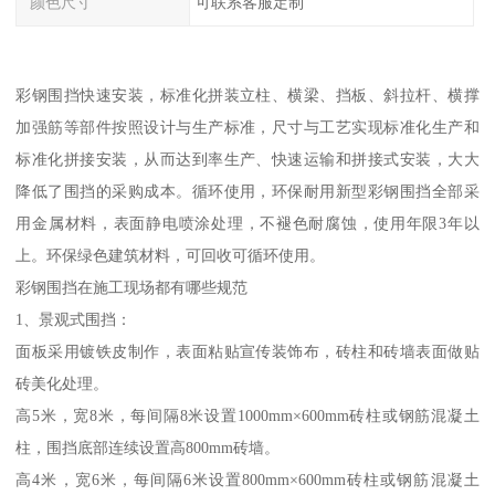
颜色尺寸
可联系客服定制
彩钢围挡快速安装，标准化拼装立柱、横梁、挡板、斜拉杆、横撑
加强筋等部件按照设计与生产标准，尺寸与工艺实现标准化生产和
标准化拼接安装，从而达到率生产、快速运输和拼接式安装，大大
降低了围挡的采购成本。循环使用，环保耐用新型彩钢围挡全部采
用金属材料，表面静电喷涂处理，不褪色耐腐蚀，使用年限3年以
上。环保绿色建筑材料，可回收可循环使用。
彩钢围挡在施工现场都有哪些规范
1、景观式围挡：
面板采用镀铁皮制作，表面粘贴宣传装饰布，砖柱和砖墙表面做贴
砖美化处理。
高5米，宽8米，每间隔8米设置1000mm×600mm砖柱或钢筋混凝土
柱，围挡底部连续设置高800mm砖墙。
高4米，宽6米，每间隔6米设置800mm×600mm砖柱或钢筋混凝土