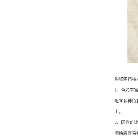
彩钢围挡特
1、色彩丰
近30多种
上。
2、因性价
喷绘牌匾易