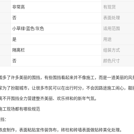
非常高
有现货
否
表面处理
小草绿/蓝色/灰色
适用范围
是
用途
隔离栏
组装方式
否
颜色尺寸
围多了许多美丽的围挡，有些围挡看起来并不像施工，而是一道美丽的风
家为了扮靓城市，让很多市民可以在出行时分，不会因路途施工闹心，靓
离不开围挡全力营建整齐美丽、欢乐祥和的新年气氛。
施工现场都有哪些规范
围挡：
铁皮制作，表面粘贴宣传装饰布，砖柱和砖墙表面做贴砖美化处理。