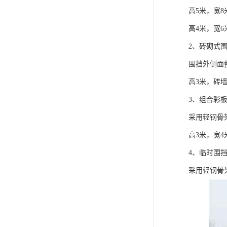
高5米，宽8
高4米，宽6
2、砖砌式
围挡外侧面
高3米，砖墙
3、组合彩
采用轻钢骨
高3米，宽4
4、临时围
采用轻钢骨