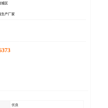
滨城区
挡生产厂家
6373
优良