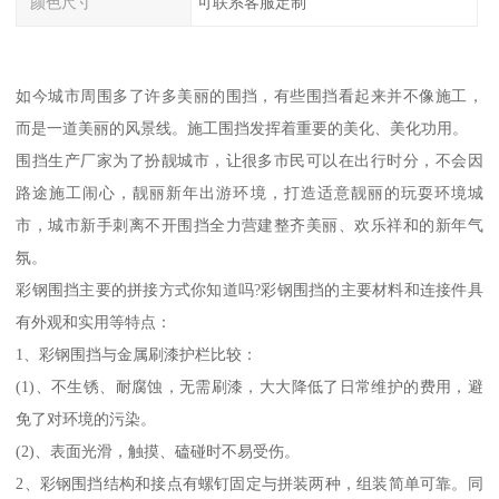
颜色尺寸
可联系客服定制
如今城市周围多了许多美丽的围挡，有些围挡看起来并不像施工，
而是一道美丽的风景线。施工围挡发挥着重要的美化、美化功用。
围挡生产厂家为了扮靓城市，让很多市民可以在出行时分，不会因
路途施工闹心，靓丽新年出游环境，打造适意靓丽的玩耍环境城
市，城市新手刺离不开围挡全力营建整齐美丽、欢乐祥和的新年气
氛。
彩钢围挡主要的拼接方式你知道吗?彩钢围挡的主要材料和连接件具
有外观和实用等特点：
1、彩钢围挡与金属刷漆护栏比较：
(1)、不生锈、耐腐蚀，无需刷漆，大大降低了日常维护的费用，避
免了对环境的污染。
(2)、表面光滑，触摸、磕碰时不易受伤。
2、彩钢围挡结构和接点有螺钉固定与拼装两种，组装简单可靠。同