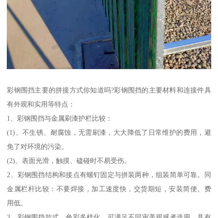
彩钢围挡主要的拼接方式你知道吗?彩钢围挡的主要材料和连接件具
有外观和实用等特点：
1、彩钢围挡与金属刷漆护栏比较：
(1)、不生锈、耐腐蚀，无需刷漆，大大降低了日常维护的费用，避
免了对环境的污染。
(2)、表面光滑，触摸、磕碰时不易受伤。
2、彩钢围挡结构和接点有螺钉固定与拼装两种，组装简单可靠。同
金属栏杆比较：不要焊接，加工速度快，交货期短，安装简便、费
用低。
3、彩钢围挡款式、色彩多样化，可满足不同审美观感者选用，具有