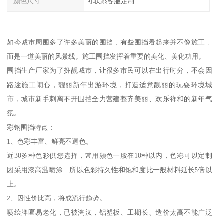
颜色尺寸
可联系客服定制
如今城市周围多了许多美丽的围挡，有些围挡看起来并不像施工，
而是一道美丽的风景线。施工围挡发挥着重要的美化、美化功用。
围挡生产厂家为了扮靓城市，让很多市民可以在出行时分，不会因
路途施工闹心，靓丽新年出游环境，打造适意靓丽的玩耍环境城
市，城市新手刺离不开围挡全力营建整齐美丽、欢乐祥和的新年气
氛。
彩钢围挡特点：
1、色彩丰富、鲜亮不退色。
近30多种色彩供您选择，常用颜色一般在10种以内，色彩可以定制
因采用漆高温喷涂，所以色彩持久性和饱和度比一般材料延长5倍以
上。
2、因性价比高，将成流行趋势。
喷绘牌匾易老化，已被淘汰，铝塑板、工期长、造价太高不能广泛