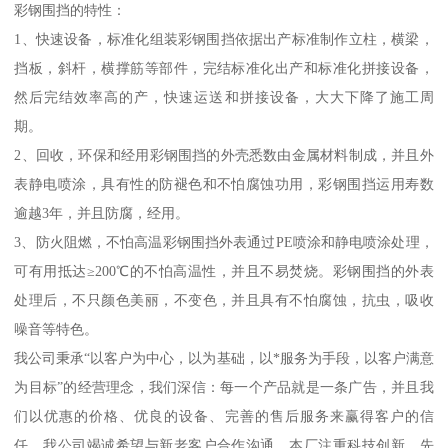
彩钢围挡的特性：
1、快速设备，标准化组装彩钢围挡依据出产标准制作立柱，横梁，
挡板，斜杆，横撑筋等部件，完结标准化出产和标准化拼接设备，
然后完结效率高的产，快速运送和拼接设备，大大下降了施工周
期。
2、回收，环保和经用彩钢围挡的外壳悉数由金属材料制成，并且外
表静电喷涂，具有性的防褪色和不怕腐蚀功用，彩钢围挡运用寿数
逾越3年，并且防腐，经用。
3、防火阻燃，不怕高温彩钢围挡外表通过PE喷涂和静电喷涂处理，
可有用抵达≥200℃的不怕高温性，并且不易焚烧。彩钢围挡的外表
处理后，不只颜色美丽，不变色，并且具有不怕腐蚀，抗虫，吸收
噪音等特色。
我公司秉承“以客户为中心，以为基础，以*服务为手段，以客户满意
为目标”的经营理念，我们深信：每一个产品就是一条广告，并且我
们以优惠的价格、优良的设备、完善的售后服务来赢得客户的信
任，我公司竭诚希望与新老客户合作沟通。本厂注重科技创新，先