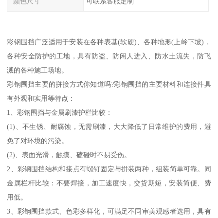
颜色尺寸
可联系客服定制
彩钢围挡广泛适用于安装在各种表基(软硬)、各种地形(上岭下坡)，
各种安全防护的工地，具有防盗、防闲人进入、防水土流失，防飞
溅的各种施工场地。
彩钢围挡主要的拼接方式你知道吗?彩钢围挡的主要材料和连接件具
有外观和实用等特点：
1、彩钢围挡与金属刷漆护栏比较：
(1)、不生锈、耐腐蚀，无需刷漆，大大降低了日常维护的费用，避
免了对环境的污染。
(2)、表面光滑，触摸、磕碰时不易受伤。
2、彩钢围挡结构和接点有螺钉固定与拼装两种，组装简单可靠。同
金属栏杆比较：不要焊接，加工速度快，交货期短，安装简便、费
用低。
3、彩钢围挡款式、色彩多样化，可满足不同审美观感者选用，具有