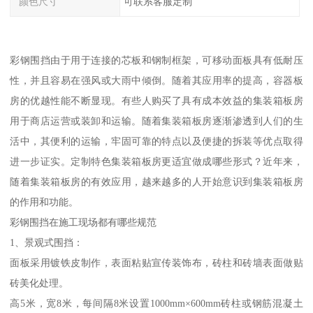
颜色尺寸
可联系客服定制
彩钢围挡由于用于连接的芯板和钢制框架，可移动面板具有低耐压
性，并且容易在强风或大雨中倾倒。随着其应用率的提高，容器板
房的优越性能不断显现。有些人购买了具有成本效益的集装箱板房
用于商店运营或装卸和运输。随着集装箱板房逐渐渗透到人们的生
活中，其便利的运输，牢固可靠的特点以及便捷的拆装等优点取得
进一步证实。定制特色集装箱板房更适宜做成哪些形式？近年来，
随着集装箱板房的有效应用，越来越多的人开始意识到集装箱板房
的作用和功能。
彩钢围挡在施工现场都有哪些规范
1、景观式围挡：
面板采用镀铁皮制作，表面粘贴宣传装饰布，砖柱和砖墙表面做贴
砖美化处理。
高5米，宽8米，每间隔8米设置1000mm×600mm砖柱或钢筋混凝土