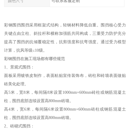
颜色尺寸
可联系客服定制
彩钢围挡围挡采用框架式结构，轻钢材料降低自重。围挡核心受力
关键点由立柱、斜拉杆和横称加强筋共同构成，三重受力防护充分
提高了围挡的抗倾覆稳定性，抗剪强度和抗弯强度。通过受力模型
计算，抗风等级≤10级。
彩钢围挡在施工现场都有哪些规范
1、景观式围挡：
面板采用镀铁皮制作，表面粘贴宣传装饰布，砖柱和砖墙表面做贴
砖美化处理。
高5米，宽8米，每间隔8米设置1000mm×600mm砖柱或钢筋混凝土
柱，围挡底部连续设置高800mm砖墙。
高4米，宽6米，每间隔6米设置800mm×600mm砖柱或钢筋混凝土
柱，围挡底部连续设置高800mm砖墙。
2、砖砌式围挡：