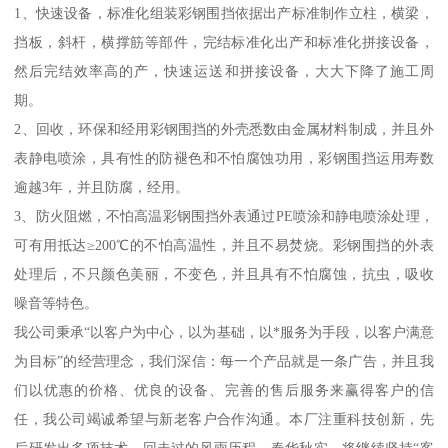
1、快速设备，标准化组装彩钢围挡依据出产标准制作立柱，横梁，
挡板，斜杆，横撑筋等部件，完结标准化出产和标准化拼接设备，
然后完结效率高的产，快速运送和拼接设备，大大下降了施工周
期。
2、回收，环保和经用彩钢围挡的外壳悉数由金属材料制成，并且外
表静电喷涂，具有性的防褪色和不怕腐蚀功用，彩钢围挡运用寿数
逾越3年，并且防腐，经用。
3、防火阻燃，不怕高温彩钢围挡外表通过PE喷涂和静电喷涂处理，
可有用抵达≥200℃的不怕高温性，并且不易焚烧。彩钢围挡的外表
处理后，不只颜色美丽，不变色，并且具有不怕腐蚀，抗虫，吸收
噪音等特色。
我公司秉承“以客户为中心，以为基础，以*服务为手段，以客户满意
为目标”的经营理念，我们深信：每一个产品就是一条广告，并且我
们以优惠的价格、优良的设备、完善的售后服务来赢得客户的信
任，我公司竭诚希望与新老客户合作沟通。本厂注重科技创新，先
后研发出多项技术，回走过的风雨历程，春华秋实。将继续坚持“客