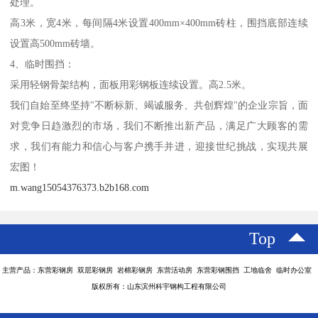
处理。
高3米，宽4米，每间隔4米设置400mm×400mm砖柱，围挡底部连续
设置高500mm砖墙。
4、临时围挡：
采用轻钢骨架结构，面板用彩钢板连续设置。高2.5米。
我们自始至终坚持"不断标新、竭诚服务、共创辉煌"的企业宗旨，面
对竞争日趋激烈的市场，我们不断推出新产品，满足广大顾客的需
求，我们有能力和信心与客户携手并进，迎接世纪挑战，实现共展
宏图！
m.wang15054376373.b2b168.com
Top
主营产品：东营彩钢房 双层彩钢房 岩棉彩钢房 东营活动房 东营彩钢围挡 工地临舍 临时办公室
版权所有：山东滨州科宇钢构工程有限公司