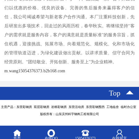
们以优惠的价格、优良的设备、完善的售后服务来赢得客户的信
任，我公司竭诚希望与新老客户合作沟通。本厂注重科技创新，先
后研发出多项技术，回走过的风雨历程，春华秋实。将继续坚持“客
户的需求就是服务内容，客户的满意就是质量标准”的服务宗旨，抓
住机遇，迎接挑战、拓展市场、向着规范化、规模化、化和市场化
的管理轨道迈进，为绿化建设做出贡献。以讲求质量、信守合同为
经营原则。“团结敬业、开拓创新、服务至上”为企业精神。
m.wang15054376373.b2b168.com
Top
主营产品：东营彩钢房 双层彩钢房 岩棉彩钢房 东营活动房 东营彩钢围挡 工地临舍 临时办公室
版权所有：山东滨州科宇钢构工程有限公司
首页
在线QQ
15054376373
在线留言