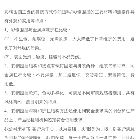
彩钢围挡主要的拼接方式你知道吗?彩钢围挡的主要材料和连接件具
有外观和实用等特点：
1、彩钢围挡与金属刷漆护栏比较：
(1)、不生锈、耐腐蚀，无需刷漆，大大降低了日常维护的费用，避
免了对环境的污染。
(2)、表面光滑，触摸、磕碰时不易受伤。
2、彩钢围挡结构和接点有螺钉固定与拼装两种，组装简单可靠。同
金属栏杆比较：不要焊接，加工速度快，交货期短，安装简便、费
用低。
3、彩钢围挡款式、色彩多样化，可满足不同审美观感者选用，具有
风格简约，醒目明亮的特点。
4、彩钢围挡材料和护拦结构方法还使用到安全要求高的阳台护栏产
品上，产品经检测机构鉴定符合使用要求。
我公司秉承“以客户为中心，以为基础，以*服务为手段，以客户满意
为目标”的经营理念，我们深信：每一个产品就是一条广告，并且我