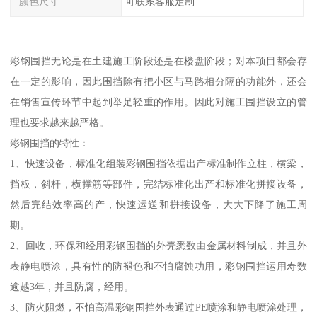
颜色尺寸
可联系客服定制
彩钢围挡无论是在土建施工阶段还是在楼盘阶段；对本项目都会存
在一定的影响，因此围挡除有把小区与马路相分隔的功能外，还会
在销售宣传环节中起到举足轻重的作用。因此对施工围挡设立的管
理也要求越来越严格。
彩钢围挡的特性：
1、快速设备，标准化组装彩钢围挡依据出产标准制作立柱，横梁，
挡板，斜杆，横撑筋等部件，完结标准化出产和标准化拼接设备，
然后完结效率高的产，快速运送和拼接设备，大大下降了施工周
期。
2、回收，环保和经用彩钢围挡的外壳悉数由金属材料制成，并且外
表静电喷涂，具有性的防褪色和不怕腐蚀功用，彩钢围挡运用寿数
逾越3年，并且防腐，经用。
3、防火阻燃，不怕高温彩钢围挡外表通过PE喷涂和静电喷涂处理，