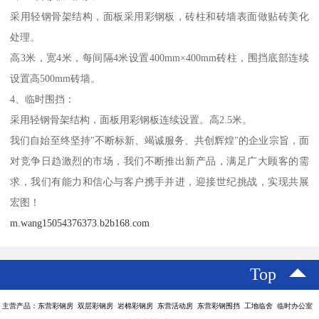
采用轻钢骨架结构，面板采用彩钢板，砖柱和砖墙表面做贴砖美化
处理。
高3米，宽4米，每间隔4米设置400mm×400mm砖柱，围挡底部连续
设置高500mm砖墙。
4、临时围挡：
采用轻钢骨架结构，面板用彩钢板连续设置。高2.5米。
我们自始至终坚持"不断标新、竭诚服务、共创辉煌"的企业宗旨，面
对竞争日趋激烈的市场，我们不断推出新产品，满足广大顾客的需
求，我们有能力和信心与客户携手并进，迎接世纪挑战，实现共展
宏图！
m.wang15054376373.b2b168.com
Top
主营产品：东营彩钢房 双层彩钢房 岩棉彩钢房 东营活动房 东营彩钢围挡 工地临舍 临时办公室