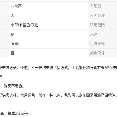
非常高
有现货
否
表面处理
小草绿/蓝色/灰色
适用范围
是
用途
隔离栏
组装方式
否
颜色尺寸
作安装方便、快速。不一样的安装拼接方式，比彩钢板和方管节省80%的
点：
富、鲜亮不退色。
色彩供您选择，常用颜色一般在10种以内，色彩可以定制因采用漆高温喷涂
比高，将成流行趋势。