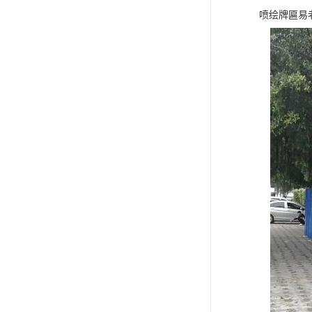
喷绘牌匾易