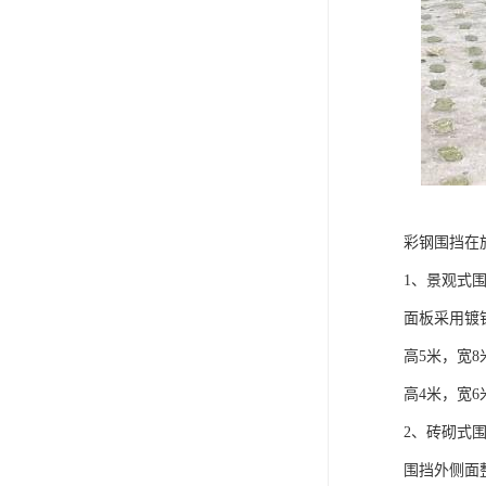
彩钢围挡在
1、景观式
面板采用镀
高5米，宽8
高4米，宽6
2、砖砌式
围挡外侧面