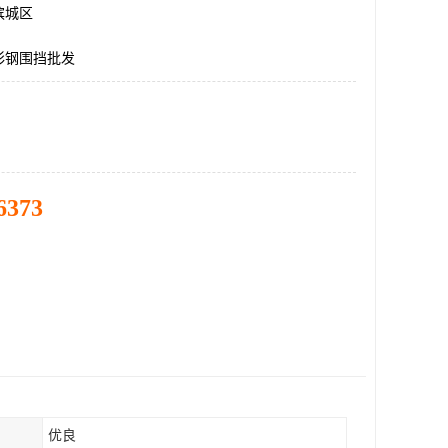
滨城区
彩钢围挡批发
6373
优良