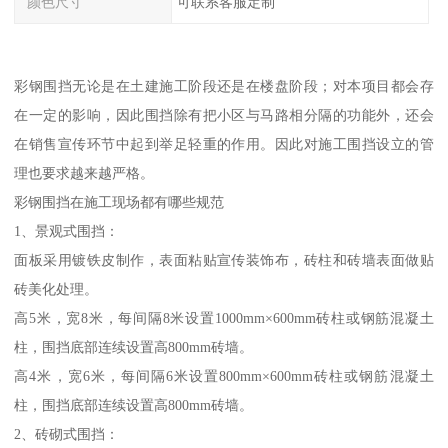
颜色尺寸
可联系客服定制
彩钢围挡无论是在土建施工阶段还是在楼盘阶段；对本项目都会存
在一定的影响，因此围挡除有把小区与马路相分隔的功能外，还会
在销售宣传环节中起到举足轻重的作用。因此对施工围挡设立的管
理也要求越来越严格。
彩钢围挡在施工现场都有哪些规范
1、景观式围挡：
面板采用镀铁皮制作，表面粘贴宣传装饰布，砖柱和砖墙表面做贴
砖美化处理。
高5米，宽8米，每间隔8米设置1000mm×600mm砖柱或钢筋混凝土
柱，围挡底部连续设置高800mm砖墙。
高4米，宽6米，每间隔6米设置800mm×600mm砖柱或钢筋混凝土
柱，围挡底部连续设置高800mm砖墙。
2、砖砌式围挡：