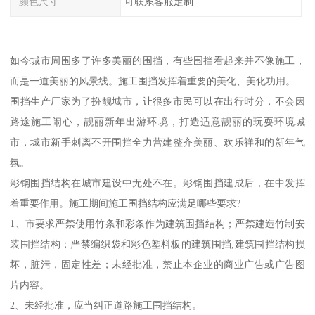
颜色尺寸
可联系客服定制
如今城市周围多了许多美丽的围挡，有些围挡看起来并不像施工，
而是一道美丽的风景线。施工围挡发挥着重要的美化、美化功用。
围挡生产厂家为了扮靓城市，让很多市民可以在出行时分，不会因
路途施工闹心，靓丽新年出游环境，打造适意靓丽的玩耍环境城
市，城市新手刺离不开围挡全力营建整齐美丽、欢乐祥和的新年气
氛。
彩钢围挡结构在城市建设中无处不在。彩钢围挡建成后，在中发挥
着重要作用。施工期间施工围挡结构应满足哪些要求?
1、市要求严禁使用竹条和彩条作为建筑围挡结构；严禁建造竹制安
装围挡结构；严禁编织袋和彩色塑料板的建筑围挡;建筑围挡结构损
坏，脏污，固定性差；未经批准，禁止本企业的商业广告或广告图
片内容。
2、未经批准，应当纠正道路施工围挡结构。