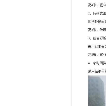
高4米，宽6
2、砖砌式
围挡外侧面
高3米，砖墙
3、组合彩
采用轻钢骨
高3米，宽4
4、临时围
采用轻钢骨