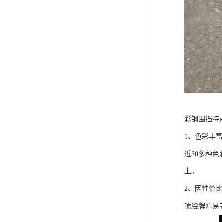
彩钢围挡特
1、色彩丰
近30多种
上。
2、因性价
喷绘牌匾易