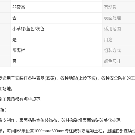
非常高
有现货
否
表面处理
小草绿/蓝色/灰色
适用范围
是
用途
隔离栏
组装方式
否
颜色尺寸
泛适用于安装在各种表基(软硬)、各种地形(上岭下坡)，各种安全防护的
工场地。
施工现场都有哪些规范
围挡：
铁皮制作，表面粘贴宣传装饰布，砖柱和砖墙表面做贴砖美化处理。
米，每间隔8米设置1000mm×600mm砖柱或钢筋混凝土柱，围挡底部连续设