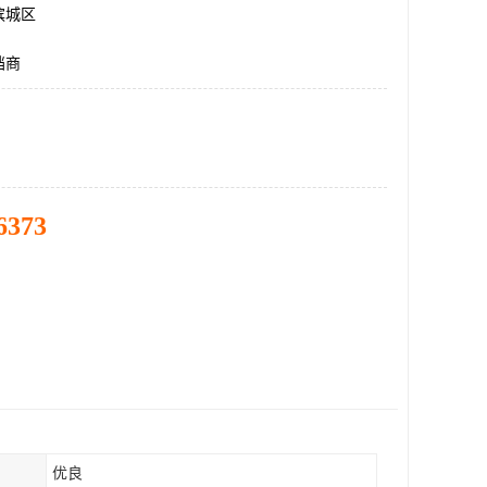
滨城区
挡商
6373
优良