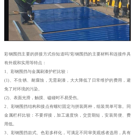
彩钢围挡主要的拼接方式你知道吗?彩钢围挡的主要材料和连接件具
有外观和实用等特点：
1、彩钢围挡与金属刷漆护栏比较：
(1)、不生锈、耐腐蚀，无需刷漆，大大降低了日常维护的费用，避
免了对环境的污染。
(2)、表面光滑，触摸、磕碰时不易受伤。
2、彩钢围挡结构和接点有螺钉固定与拼装两种，组装简单可靠。同
金属栏杆比较：不要焊接，加工速度快，交货期短，安装简便、费
用低。
3、彩钢围挡款式、色彩多样化，可满足不同审美观感者选用，具有